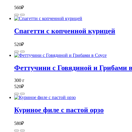
560
₽
Спагетти с копченной курицей
520
₽
Феттучини с Говядиной и Грибами в
300
г
520
₽
Куриное филе с пастой орзо
580
₽