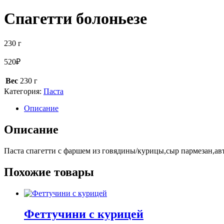
Спагетти болоньезе
230
г
520
₽
Вес
230 г
Категория:
Паста
Описание
Описание
Паста спагетти с фаршем из говядины/курицы,сыр пармезан,ав
Похожие товары
Феттучини с курицей