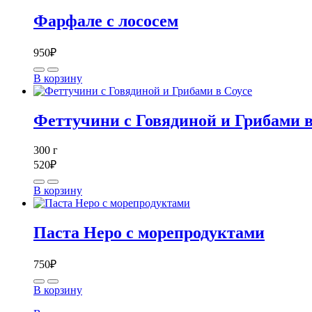
Фарфале с лососем
950
₽
В корзину
Феттучини с Говядиной и Грибами в
300
г
520
₽
В корзину
Паста Неро с морепродуктами
750
₽
В корзину